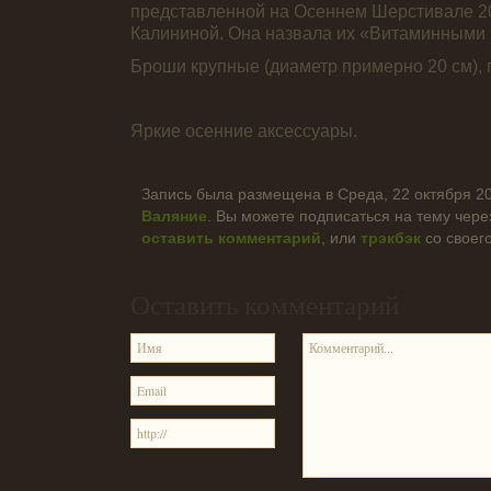
представленной на Осеннем Шерстивале 2
Калининой. Она назвала их «Витаминными 
Броши крупные (диаметр примерно 20 см),
Яркие осенние аксессуары.
Запись была размещена в Среда, 22 октября 20
Валяние
. Вы можете подписаться на тему чер
оставить комментарий
, или
трэкбэк
со своего
Оставить комментарий