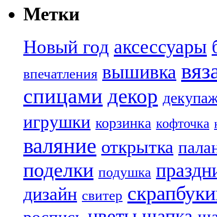
Метки
аксессуары
Новый год
вяз
вышивка
впечатления
спицами
декор
декупа
игрушки
корзинка
кофточка
валяние
открытка
пала
поделки
праздн
подушка
скрапбуки
дизайн
свитер
цветы
шапка
ша