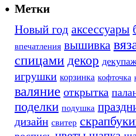
Метки
аксессуары
Новый год
вяз
вышивка
впечатления
спицами
декор
декупа
игрушки
корзинка
кофточка
валяние
открытка
пала
поделки
праздн
подушка
скрапбуки
дизайн
свитер
цветы
шапка
ша