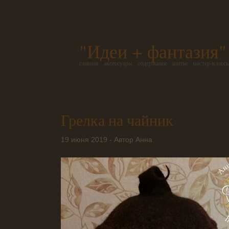
"Идеи + фантазия"
главная
аксессуары
содержание
шитье
мастер-класс
Грелка на чайник
19 июня 2019 - Автор Анна